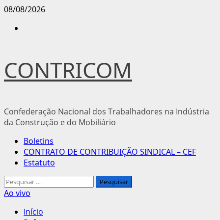
Avançar
08/08/2026
para
Instagram
o
conteúdo
CONTRICOM
Confederação Nacional dos Trabalhadores na Indústria
da Construção e do Mobiliário
Menu
Boletins
principal
CONTRATO DE CONTRIBUIÇÃO SINDICAL – CEF
Estatuto
Pesquisar
por:
Ao vivo
Início