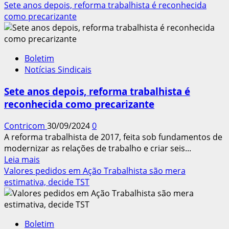
mais
Sete anos depois, reforma trabalhista é reconhecida
sobre
como precarizante
IBGE:
desemprego
cai
Boletim
para
Notícias Sindicais
6,6%
no
Sete anos depois, reforma trabalhista é
trimestre
reconhecida como precarizante
encerrado
no
Contricom
30/09/2024
0
mês
A reforma trabalhista de 2017, feita sob fundamentos de
de
modernizar as relações de trabalho e criar seis...
agosto
Leia
Leia mais
mais
Valores pedidos em Ação Trabalhista são mera
sobre
estimativa, decide TST
Sete
anos
depois,
Boletim
reforma