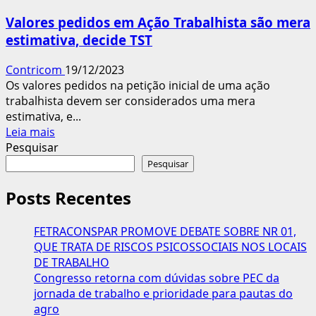
trabalhista
Valores pedidos em Ação Trabalhista são mera
é
estimativa, decide TST
reconhecida
como
Contricom
19/12/2023
precarizante
Os valores pedidos na petição inicial de uma ação
trabalhista devem ser considerados uma mera
estimativa, e...
Leia
Leia mais
mais
Pesquisar
sobre
Pesquisar
Valores
pedidos
Posts Recentes
em
Ação
FETRACONSPAR PROMOVE DEBATE SOBRE NR 01,
Trabalhista
QUE TRATA DE RISCOS PSICOSSOCIAIS NOS LOCAIS
são
DE TRABALHO
mera
Congresso retorna com dúvidas sobre PEC da
estimativa,
jornada de trabalho e prioridade para pautas do
decide
agro