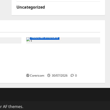
Uncategorized
Notícias de Entidades
Notícias Sindicais
se diz
Sob pressão popular e do
istros do
governo, Alcolumbre mira
votação da PEC da 6×1 só depois
das eleições
Contricom
30/07/2026
0
r AF themes.