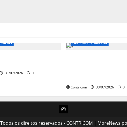
e Entidades
Notícias de Entidades
ndicais
Notícias do Governo
 sobre fim da escala de
Ministro da Previdência 
6×1 continua em agosto
disposto a procurar min
STF para alertar sobre a
31/07/2026
0
pejotização
Contricom
30/07/2026
0
Instagram
 Todos os direitos reservados - CONTRICOM
|
MoreNews
po