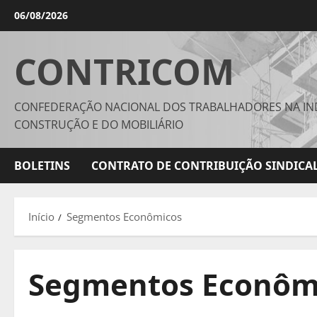
Avançar
06/08/2026
para
o
CONTRICOM
conteúdo
CONFEDERAÇÃO NACIONAL DOS TRABALHADORES NA IN
CONSTRUÇÃO E DO MOBILIÁRIO
BOLETINS
CONTRATO DE CONTRIBUIÇÃO SINDICAL
Início
Segmentos Econômicos
Segmentos Econôm