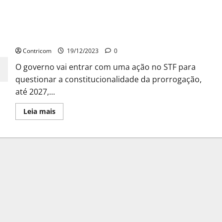
Desoneração da folha: Governo recorrerá ao STF
contra benefícios a Segmentos Econômicos
Contricom
19/12/2023
0
O governo vai entrar com uma ação no STF para
questionar a constitucionalidade da prorrogação,
até 2027,...
Leia
Leia mais
mais
sobre
Desoneração
da
folha:
Governo
recorrerá
ao
STF
contra
benefícios
a
Segmentos
Econômicos