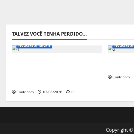
TALVEZ VOCÊ TENHA PERDIDO...
Destaques
Notícias de Entidades
Notícias d
Notícias Sindicais
Notícias Si
Presidente da CONTRICOM
Discussão
anuncia várias agendas de
trabalho 
interesse do movimento sindical
Contricom
para agosto
Contricom
03/08/2026
0
Copyright ©