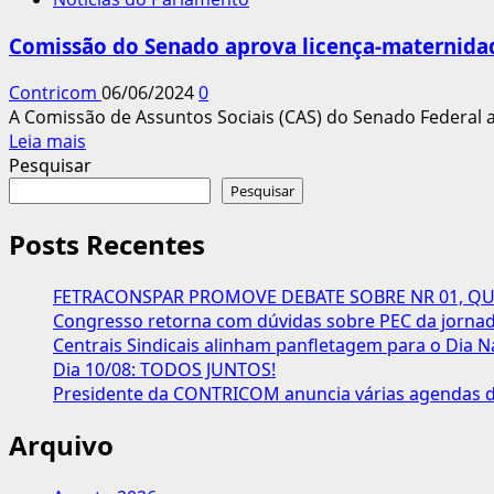
aprova
adicional
Comissão do Senado aprova licença-maternida
de
insalubridade
Contricom
06/06/2024
0
a
A Comissão de Assuntos Sociais (CAS) do Senado Federal a
trabalhador
Leia
Leia mais
que
mais
Pesquisar
apresentar
sobre
Pesquisar
laudo
Comissão
técnico
do
Posts Recentes
Senado
aprova
FETRACONSPAR PROMOVE DEBATE SOBRE NR 01, QUE
licença-
Congresso retorna com dúvidas sobre PEC da jornada
maternidade
Centrais Sindicais alinham panfletagem para o Dia N
maior
Dia 10/08: TODOS JUNTOS!
em
Presidente da CONTRICOM anuncia várias agendas de
complicação
no
Arquivo
parto