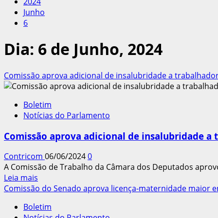
2024
Junho
6
Dia:
6 de Junho, 2024
Comissão aprova adicional de insalubridade a trabalhado
Boletim
Notícias do Parlamento
Comissão aprova adicional de insalubridade a 
Contricom
06/06/2024
0
A Comissão de Trabalho da Câmara dos Deputados aprovou 
Leia
Leia mais
mais
Comissão do Senado aprova licença-maternidade maior e
sobre
Boletim
Comissão
Notícias do Parlamento