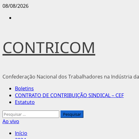
Avançar
08/08/2026
para
Instagram
o
conteúdo
CONTRICOM
Confederação Nacional dos Trabalhadores na Indústria da
Menu
Boletins
principal
CONTRATO DE CONTRIBUIÇÃO SINDICAL – CEF
Estatuto
Pesquisar
por:
Ao vivo
Início