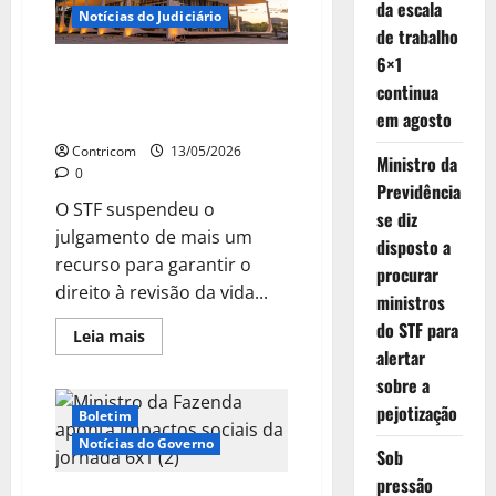
Comissão
da escala
Notícias do Judiciário
de
de trabalho
Trabalho
da
6×1
Câmara
STF suspende julgamento de
continua
recurso para garantir revisão da
em agosto
vida toda
Contricom
13/05/2026
Ministro da
0
Previdência
O STF suspendeu o
se diz
julgamento de mais um
disposto a
recurso para garantir o
procurar
direito à revisão da vida...
ministros
do STF para
Leia
Leia mais
mais
alertar
sobre
STF
sobre a
suspende
pejotização
julgamento
Boletim
de
recurso
Notícias do Governo
Sob
para
garantir
pressão
revisão