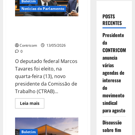
Boletim
Notícias do Parlamento
POSTS
RECENTES
Marcos Tavares assume
presidência da Comissão de
Presidente
Trabalho da Câmara
da
Contricom
13/05/2026
CONTRICOM
0
anuncia
O deputado federal Marcos
várias
Tavares foi eleito, na
agendas de
quarta-feira (13), novo
interesse
presidente da Comissão de
do
Trabalho (CTRAB)...
movimento
sindical
Leia
Leia mais
mais
para agosto
sobre
Marcos
Tavares
Discussão
assume
presidência
sobre fim
Boletim
da