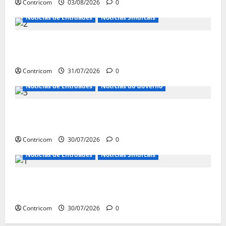
Contricom
03/08/2026
0
Notícias de Entidades
Notícias Sindicais
Discussão sobre fim da escala de trabalho 6×1
continua em agosto
Contricom
31/07/2026
0
Notícias de Entidades
Notícias do Governo
Ministro da Previdência se diz disposto a procurar
ministros do STF para alertar sobre a pejotização
Contricom
30/07/2026
0
Notícias de Entidades
Notícias Sindicais
Sob pressão popular e do governo, Alcolumbre mira
votação da PEC da 6×1 só depois das eleições
Contricom
30/07/2026
0