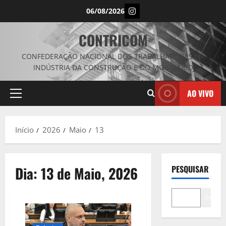
Avançar
Instagram
06/08/2026
para
o
CONTRICOM
conteúdo
CONFEDERAÇÃO NACIONAL DOS TRABALHADORES NA
INDÚSTRIA DA CONSTRUÇÃO E DO MOBILIÁRIO
AO VIVO
Menu
principal
Início
2026
Maio
13
Dia:
13 de Maio, 2026
PESQUISAR
Pesqui