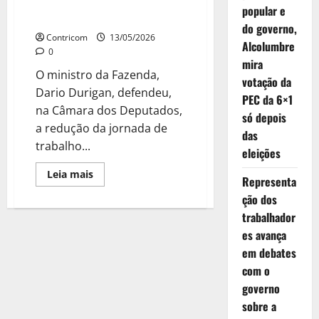
Ministro da Fazenda aponta
da
popular e
vida
impactos sociais da jornada 6×1
toda
do governo,
Contricom
13/05/2026
Alcolumbre
0
mira
O ministro da Fazenda,
votação da
Dario Durigan, defendeu,
PEC da 6×1
na Câmara dos Deputados,
só depois
a redução da jornada de
das
trabalho...
eleições
Leia
Leia mais
Representa
mais
sobre
ção dos
Ministro
da
trabalhador
Fazenda
es avança
aponta
impactos
em debates
sociais
da
com o
jornada
6×1
governo
sobre a