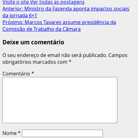
Visite o site
Ver todas as postagens
Navegação
Anterior:
Ministro da Fazenda aponta impactos sociais
da jornada 6×1
de
Próximo:
Marcos Tavares assume presidência da
artigos
Comissão de Trabalho da Câmara
Deixe um comentário
O seu endereço de email não será publicado.
Campos
obrigatórios marcados com
*
Comentário
*
Nome
*