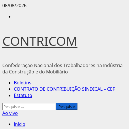
Avançar
08/08/2026
para
Instagram
o
conteúdo
CONTRICOM
Confederação Nacional dos Trabalhadores na Indústria
da Construção e do Mobiliário
Menu
Boletins
principal
CONTRATO DE CONTRIBUIÇÃO SINDICAL – CEF
Estatuto
Pesquisar
por:
Ao vivo
Início