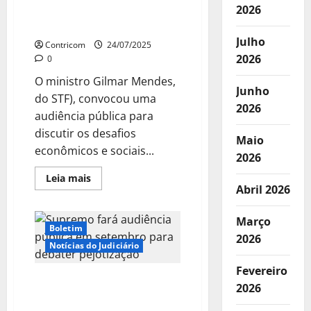
2026
pública para debater
impactos da “pejotização”
Julho
Contricom
24/07/2025
2026
0
O ministro Gilmar Mendes,
Junho
do STF), convocou uma
2026
audiência pública para
discutir os desafios
Maio
econômicos e sociais...
2026
Leia
Leia mais
mais
Abril 2026
sobre
STF
promove
Março
audiência
Boletim
pública
2026
para
Notícias do Judiciário
debater
impactos
Fevereiro
da
Supremo fará audiência
“pejotização”
2026
pública em setembro para