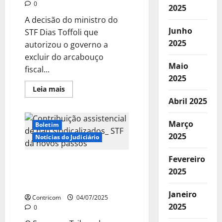
0
2025
A decisão do ministro do
Junho
STF Dias Toffoli que
2025
autorizou o governo a
excluir do arcabouço
Maio
fiscal...
2025
Leia
Leia mais
mais
Abril 2025
sobre
Decisão
sobre
fraude
Março
Boletim
no
2025
INSS
Notícias do Judiciário
vai
ao
plenário
Fevereiro
Contribuição assistencial
do
2025
Supremo,
de não sindicalizados: STF
mas
dá novos passos
tem
efeitos
Janeiro
Contricom
04/07/2025
imediatos
2025
0