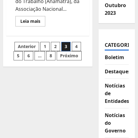
do Trabalho (Anamatra), da
Outubro
Associação Nacional...
2023
Leia
Leia mais
mais
sobre
Efeitos
da
“pejotização”
Paginação
CATEGORIAS
Anterior
1
2
3
4
no
mercado
de
5
6
…
8
Próximo
Boletim
dos
trabalho
conteúdos
Destaques
Notícias
de
Entidades
Notícias
do
Governo