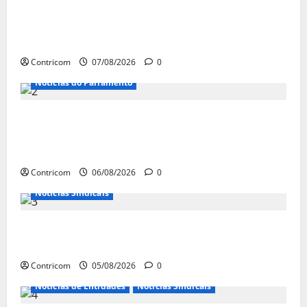
FETRACONSPAR PROMOVE DEBATE SOBRE
NR 01, QUE TRATA DE RISCOS
PSICOSSOCIAIS NOS LOCAIS DE TRABALHO
Contricom
07/08/2026
0
Notícias do Parlamento
Congresso retorna com dúvidas sobre PEC
da jornada de trabalho e prioridade para
pautas do agro
Contricom
06/08/2026
0
Notícias Sindicais
Centrais Sindicais alinham panfletagem
para o Dia Nacional de Luta
Contricom
05/08/2026
0
Notícias de Entidades
Notícias Sindicais