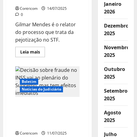
debater pejotização
Janeiro
Contricom
14/07/2025
2026
0
Gilmar Mendes é o relator
Dezembro
do processo que trata da
2025
pejotização no STF.
Novembro
Leia
Leia mais
2025
mais
sobre
Supremo
fará
Outubro
audiência
2025
pública
em
Boletim
setembro
Notícias do Judiciário
para
Setembro
debater
2025
pejotização
Decisão sobre fraude no
INSS vai ao plenário do
Agosto
Supremo, mas tem efeitos
2025
imediatos
Contricom
11/07/2025
Julho