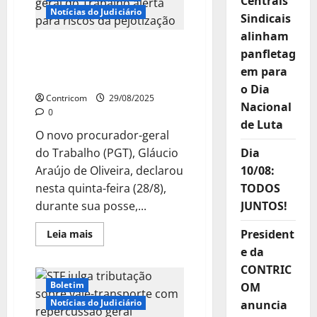
Centrais
entre
trabalhadores
Notícias do Judiciário
Sindicais
e
plataformas
alinham
do
Na posse, procurador-
tema
panfletag
da
geral do Trabalho alerta
em para
pejotização
para riscos da pejotização
o Dia
Contricom
29/08/2025
Nacional
0
de Luta
O novo procurador-geral
do Trabalho (PGT), Gláucio
Dia
Araújo de Oliveira, declarou
10/08:
nesta quinta-feira (28/8),
TODOS
durante sua posse,...
JUNTOS!
Leia
President
Leia mais
mais
e da
sobre
Na
CONTRIC
posse,
procurador-
Boletim
OM
geral
do
Notícias do Judiciário
anuncia
Trabalho