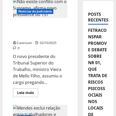
Notícias do Judiciário
POSTS
RECENTES
Não existe conflito com o
Supremo, afirma novo
FETRACO
presidente do TST
NSPAR
PROMOV
Contricom
02/10/2025
0
E DEBATE
SOBRE
O novo presidente do
NR 01,
Tribunal Superior do
QUE
Trabalho, ministro Vieira
TRATA DE
de Mello Filho, assumiu o
RISCOS
cargo pregando...
PSICOSS
Leia
Leia mais
OCIAIS
mais
sobre
NOS
Não
existe
LOCAIS
conflito
com
DE