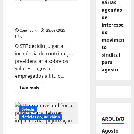
várias
alerta
para
STF julga tributação sobre
agendas
riscos
da
vale-transporte com
de
pejotização
repercussão geral
interesse
Contricom
28/08/2025
do
0
movimen
O STF decidiu julgar a
to
incidência de contribuição
sindical
previdenciária sobre os
para
valores pagos a
agosto
empregados a título...
Leia
Leia mais
mais
sobre
STF
julga
tributação
Boletim
sobre
vale-
Notícias do Judiciário
ARQUIVO
transporte
com
repercussão
Agosto
STF promove audiência
geral