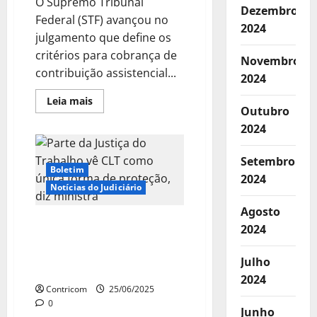
O Supremo Tribunal
Dezembro
Federal (STF) avançou no
2024
julgamento que define os
critérios para cobrança de
Novembro
contribuição assistencial...
2024
Leia
Leia mais
mais
Outubro
sobre
2024
Contribuição
assistencial
de
não
Setembro
sindicalizados:
Boletim
2024
STF
Notícias do Judiciário
dá
novos
passos
Agosto
Parte da Justiça do
2024
Trabalho vê CLT como
única forma de proteção,
Julho
diz ministra
2024
Contricom
25/06/2025
0
Junho