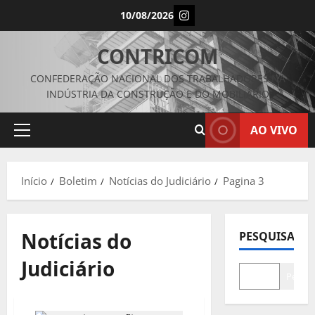
Avançar
Instagram
10/08/2026
para
o
CONTRICOM
conteúdo
CONFEDERAÇÃO NACIONAL DOS TRABALHADORES NA
INDÚSTRIA DA CONSTRUÇÃO E DO MOBILIÁRIO
AO VIVO
Menu
principal
Início
Boletim
Notícias do Judiciário
Pagina 3
Notícias do
PESQUISAR
Judiciário
Pesqui