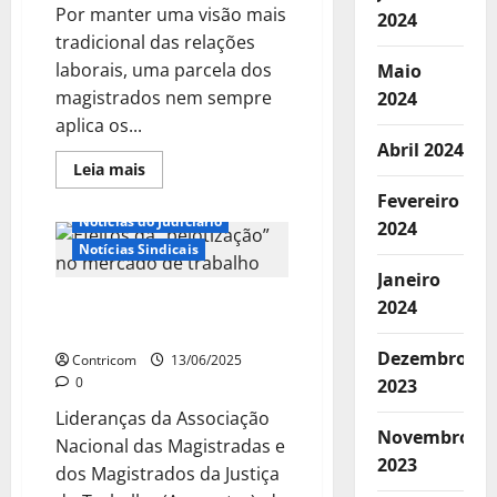
Por manter uma visão mais
2024
tradicional das relações
laborais, uma parcela dos
Maio
magistrados nem sempre
2024
aplica os...
Abril 2024
Boletim
Leia
Leia mais
mais
Notícias de Entidades
sobre
Fevereiro
Parte
Notícias do Judiciário
2024
da
Justiça
Notícias Sindicais
do
Trabalho
Janeiro
vê
Efeitos da “pejotização”
2024
CLT
como
no mercado de trabalho
única
forma
Dezembro
Contricom
13/06/2025
de
0
2023
proteção,
diz
Lideranças da Associação
ministra
Novembro
Nacional das Magistradas e
2023
dos Magistrados da Justiça