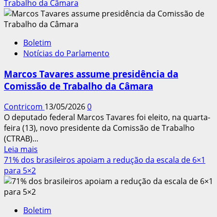
sobre
Trabalho da Câmara
Pressão
das
ruas
Boletim
e
Notícias do Parlamento
nas
redes
Marcos Tavares assume presidência da
avança
Comissão de Trabalho da Câmara
e
maioria
Contricom
13/05/2026
0
quer
O deputado federal Marcos Tavares foi eleito, na quarta-
enterrar
feira (13), novo presidente da Comissão de Trabalho
escala
(CTRAB)...
6×1
Leia
Leia mais
mais
71% dos brasileiros apoiam a redução da escala de 6×1
sobre
para 5×2
Marcos
Tavares
assume
Boletim
presidência