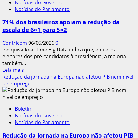
Notícias do Governo
da
Notícias do Parlamento
Comissão
de
71% dos brasileiros apoiam a redução da
Trabalho
escala de 6×1 para 5×2
da
Câmara
Contricom
06/05/2026
0
Pesquisa Real Time Big Data indica que, entre os
eleitores dos pré-candidatos à presidência, a maioria
também...
Leia
Leia mais
mais
Redução da jornada na Europa não afetou PIB nem nível
sobre
de emprego
71%
dos
brasileiros
Boletim
apoiam
Notícias do Governo
a
Notícias do Parlamento
redução
da
Redução da jornada na Europa não afetou PIB
escala