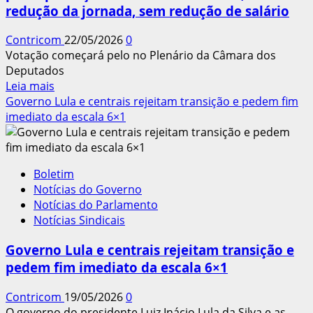
redução da jornada, sem redução de salário
Contricom
22/05/2026
0
Votação começará pelo no Plenário da Câmara dos
Deputados
Leia
Leia mais
mais
Governo Lula e centrais rejeitam transição e pedem fim
sobre
imediato da escala 6×1
Todos
em
Brasília
Boletim
dia
Notícias do Governo
27/05
Notícias do Parlamento
na
Notícias Sindicais
mobilização
pela
Governo Lula e centrais rejeitam transição e
aprovação
pedem fim imediato da escala 6×1
do
fim
Contricom
19/05/2026
0
da
O governo do presidente Luiz Inácio Lula da Silva e as