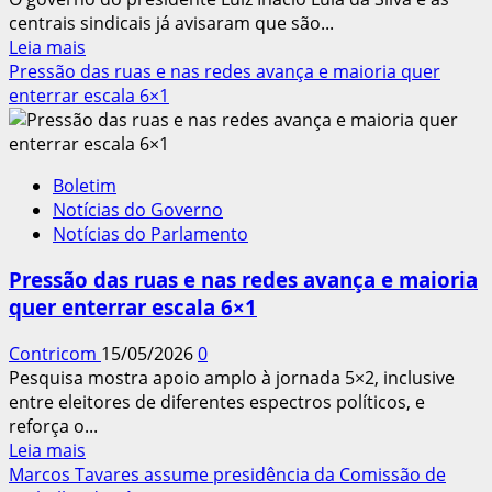
escala
centrais sindicais já avisaram que são...
6×1,
Leia
Leia mais
com
mais
Pressão das ruas e nas redes avança e maioria quer
redução
sobre
enterrar escala 6×1
da
Governo
jornada,
Lula
sem
e
redução
Boletim
centrais
de
Notícias do Governo
rejeitam
salário
Notícias do Parlamento
transição
e
Pressão das ruas e nas redes avança e maioria
pedem
quer enterrar escala 6×1
fim
imediato
Contricom
15/05/2026
0
da
Pesquisa mostra apoio amplo à jornada 5×2, inclusive
escala
entre eleitores de diferentes espectros políticos, e
6×1
reforça o...
Leia
Leia mais
mais
Marcos Tavares assume presidência da Comissão de