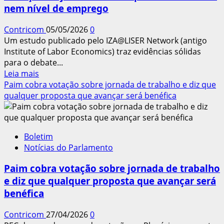
nem nível de emprego
de
6×1
Contricom
05/05/2026
0
para
Um estudo publicado pelo IZA@LISER Network (antigo
5×2
Institute of Labor Economics) traz evidências sólidas
para o debate...
Leia
Leia mais
mais
Paim cobra votação sobre jornada de trabalho e diz que
sobre
qualquer proposta que avançar será benéfica
Redução
da
jornada
Boletim
na
Notícias do Parlamento
Europa
não
Paim cobra votação sobre jornada de trabalho
afetou
e diz que qualquer proposta que avançar será
PIB
benéfica
nem
nível
Contricom
27/04/2026
0
de