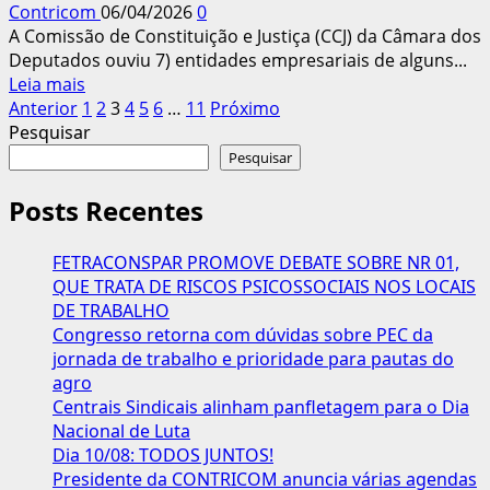
Contricom
06/04/2026
0
o
A Comissão de Constituição e Justiça (CCJ) da Câmara dos
fim
Deputados ouviu 7) entidades empresariais de alguns...
da
Leia
Leia mais
escala
Paginação
mais
Anterior
1
2
3
4
5
6
…
11
Próximo
6×1
sobre
Pesquisar
dos
Entidades
Pesquisar
conteúdos
patronais
são
Posts Recentes
criticadas
por
FETRACONSPAR PROMOVE DEBATE SOBRE NR 01,
resistirem
QUE TRATA DE RISCOS PSICOSSOCIAIS NOS LOCAIS
ao
DE TRABALHO
fim
Congresso retorna com dúvidas sobre PEC da
da
jornada de trabalho e prioridade para pautas do
escala
agro
6×1
Centrais Sindicais alinham panfletagem para o Dia
Nacional de Luta
Dia 10/08: TODOS JUNTOS!
Presidente da CONTRICOM anuncia várias agendas