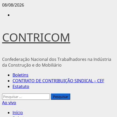
Avançar
08/08/2026
para
Instagram
o
conteúdo
CONTRICOM
Confederação Nacional dos Trabalhadores na Indústria
da Construção e do Mobiliário
Menu
Boletins
principal
CONTRATO DE CONTRIBUIÇÃO SINDICAL – CEF
Estatuto
Pesquisar
por:
Ao vivo
Início