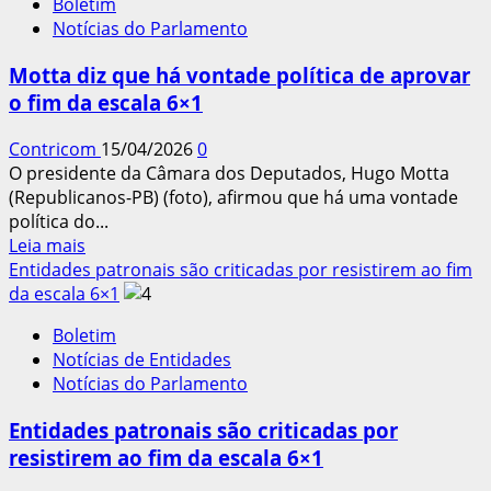
Boletim
de
Notícias do Parlamento
PECs
sobre
Motta diz que há vontade política de aprovar
fim
o fim da escala 6×1
da
escala
Contricom
15/04/2026
0
6×1
O presidente da Câmara dos Deputados, Hugo Motta
(Republicanos-PB) (foto), afirmou que há uma vontade
política do...
Leia
Leia mais
mais
Entidades patronais são criticadas por resistirem ao fim
sobre
da escala 6×1
Motta
Boletim
diz
Notícias de Entidades
que
Notícias do Parlamento
há
vontade
Entidades patronais são criticadas por
política
resistirem ao fim da escala 6×1
de
aprovar