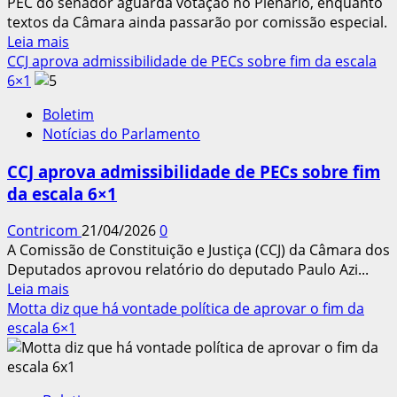
PEC do senador aguarda votação no Plenário, enquanto
emprego
textos da Câmara ainda passarão por comissão especial.
Leia
Leia mais
mais
CCJ aprova admissibilidade de PECs sobre fim da escala
sobre
6×1
Paim
Boletim
cobra
Notícias do Parlamento
votação
sobre
CCJ aprova admissibilidade de PECs sobre fim
jornada
da escala 6×1
de
trabalho
Contricom
21/04/2026
0
e
A Comissão de Constituição e Justiça (CCJ) da Câmara dos
diz
Deputados aprovou relatório do deputado Paulo Azi...
que
Leia
Leia mais
qualquer
mais
Motta diz que há vontade política de aprovar o fim da
proposta
sobre
escala 6×1
que
CCJ
avançar
aprova
será
admissibilidade
benéfica