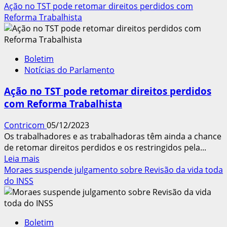
mais
Ação no TST pode retomar direitos perdidos com
sobre
Reforma Trabalhista
Acordo
Coletivo
pode
Boletim
diminuir
Notícias do Parlamento
Jornada
sem
Ação no TST pode retomar direitos perdidos
Redução
com Reforma Trabalhista
de
Salário,
Contricom
05/12/2023
aprova
Os trabalhadores e as trabalhadoras têm ainda a chance
Comissão
de retomar direitos perdidos e os restringidos pela...
Leia
Leia mais
mais
Moraes suspende julgamento sobre Revisão da vida toda
sobre
do INSS
Ação
no
TST
Boletim
pode