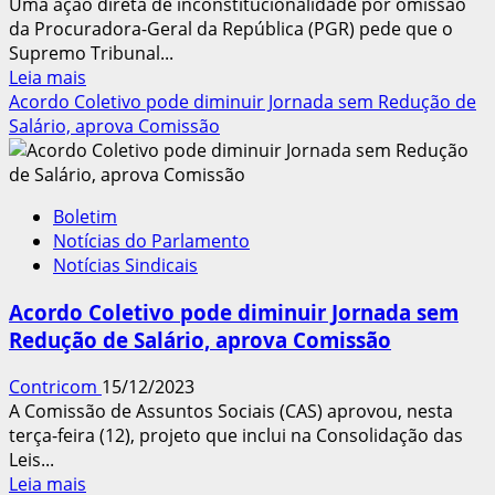
Uma ação direta de inconstitucionalidade por omissão
da Procuradora-Geral da República (PGR) pede que o
Supremo Tribunal...
Leia
Leia mais
mais
Acordo Coletivo pode diminuir Jornada sem Redução de
sobre
Salário, aprova Comissão
PGR
pede
que
Boletim
STF
Notícias do Parlamento
fixe
Notícias Sindicais
prazo
para
Acordo Coletivo pode diminuir Jornada sem
Edição
Redução de Salário, aprova Comissão
de
Lei
Contricom
15/12/2023
de
A Comissão de Assuntos Sociais (CAS) aprovou, nesta
incentivos
terça-feira (12), projeto que inclui na Consolidação das
às
Leis...
Trabalhadoras
Leia
Leia mais