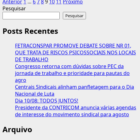
Paginação
mais
Anterior
1
…
6
7
8
9
10
11
Próximo
sobre
Pesquisar
dos
Supremo
Pesquisar
conteúdos
anula
decisões
Posts Recentes
do
TRT-
FETRACONSPAR PROMOVE DEBATE SOBRE NR 01,
2
QUE TRATA DE RISCOS PSICOSSOCIAIS NOS LOCAIS
que
DE TRABALHO
ignoraram
Congresso retorna com dúvidas sobre PEC da
precedentes
jornada de trabalho e prioridade para pautas do
sobre
agro
Terceirização
Centrais Sindicais alinham panfletagem para o Dia
Nacional de Luta
Dia 10/08: TODOS JUNTOS!
Presidente da CONTRICOM anuncia várias agendas
de interesse do movimento sindical para agosto
Arquivo