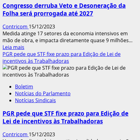
da
Congresso derruba Veto e Desoneração da
Licença-
Folha será prorrogada até 2027
Paternidade
Contricom
15/12/2023
Medida atinge 17 setores da economia intensivos em
mão de obra, e impacta diretamente quase 9 milhões...
Leia
Leia mais
mais
PGR pede que STF fixe prazo para Edição de Lei de
sobre
incentivos às Trabalhadoras
Congresso
derruba
Veto
Boletim
e
Notícias do Parlamento
Desoneração
Notícias Sindicais
da
Folha
PGR pede que STF fixe prazo para Edição de
será
Lei de incentivos às Trabalhadoras
prorrogada
até
Contricom
15/12/2023
2027