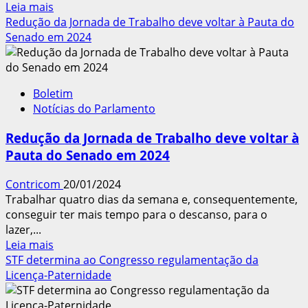
Leia
Leia mais
mais
Redução da Jornada de Trabalho deve voltar à Pauta do
sobre
Senado em 2024
Prazo
para
relatório
Boletim
sobre
Notícias do Parlamento
Equiparação
Salarial
Redução da Jornada de Trabalho deve voltar à
para
Pauta do Senado em 2024
mulheres
finda
Contricom
20/01/2024
em
Trabalhar quatro dias da semana e, consequentemente,
Fevereiro
conseguir ter mais tempo para o descanso, para o
lazer,...
Leia
Leia mais
mais
STF determina ao Congresso regulamentação da
sobre
Licença-Paternidade
Redução
da