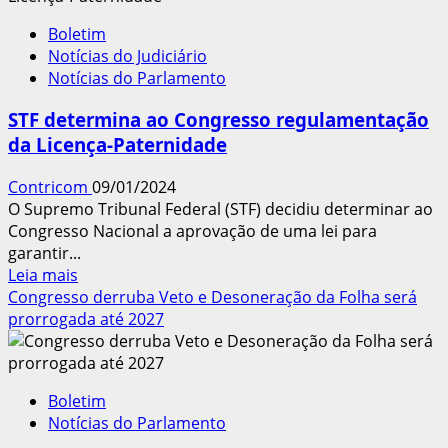
Jornada
Boletim
de
Notícias do Judiciário
Trabalho
Notícias do Parlamento
deve
voltar
STF determina ao Congresso regulamentação
à
da Licença-Paternidade
Pauta
do
Contricom
09/01/2024
Senado
O Supremo Tribunal Federal (STF) decidiu determinar ao
em
Congresso Nacional a aprovação de uma lei para
2024
garantir...
Leia
Leia mais
mais
Congresso derruba Veto e Desoneração da Folha será
sobre
prorrogada até 2027
STF
determina
ao
Boletim
Congresso
Notícias do Parlamento
regulamentação