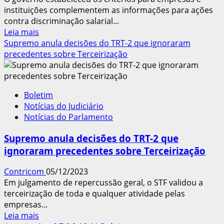
do
instituições complementem as informações para ações
INSS
contra discriminação salarial...
Leia
Leia mais
mais
Supremo anula decisões do TRT-2 que ignoraram
sobre
precedentes sobre Terceirização
Empregador
prestará
contas
Boletim
sobre
Notícias do Judiciário
Igualdade
Notícias do Parlamento
Salarial
Supremo anula decisões do TRT-2 que
ignoraram precedentes sobre Terceirização
Contricom
05/12/2023
Em julgamento de repercussão geral, o STF validou a
terceirização de toda e qualquer atividade pelas
empresas...
Leia
Leia mais