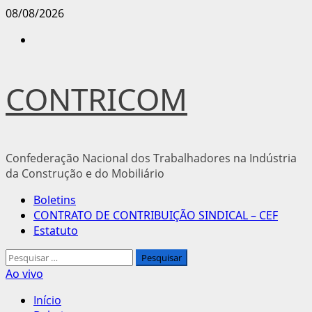
Avançar
08/08/2026
para
Instagram
o
conteúdo
CONTRICOM
Confederação Nacional dos Trabalhadores na Indústria
da Construção e do Mobiliário
Menu
Boletins
principal
CONTRATO DE CONTRIBUIÇÃO SINDICAL – CEF
Estatuto
Pesquisar
por:
Ao vivo
Início