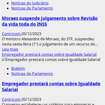
Notícias do Judiciário
retomar
Notícias do Parlamento
direitos
perdidos
Moraes suspende julgamento sobre Revisão
com
da vida toda do INSS
Reforma
Trabalhista
Contricom
05/12/2023
O ministro Alexandre de Moraes, do STF, suspendeu
nesta sexta-feira (1°) o julgamento de um recurso do...
Leia
Leia mais
mais
Empregador prestará contas sobre Igualdade Salarial
sobre
Moraes
Boletim
suspende
Notícias do Parlamento
julgamento
sobre
Empregador prestará contas sobre Igualdade
Revisão
Salarial
da
vida
Contricom
05/12/2023
toda
O governo estabeleceu os critérios para empresas e