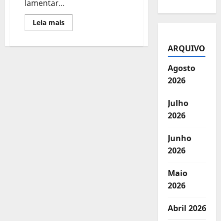
lamentar...
Leia
Leia mais
mais
sobre
CONTRICOM
ARQUIVO
soma-
se
às
Agosto
Confederações
e
2026
Centrais
contra
o
Julho
Veto
ao
2026
Projeto
da
Desoneração
Junho
da
Folha,
2026
pela
Redução
dos
Maio
Juros
e
2026
a
Reforma
Tributária
Abril 2026
Progressiva