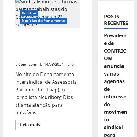
Boletim
POSTS
Notícias do Parlamento
RECENTES
President
Sindicalismo de olho nas
pautas trabalhistas do
e da
Congresso para o 2º
CONTRIC
semestre
OM
Contricom
14/08/2024
0
anuncia
várias
No site do Departamento
agendas
Intersindical de Assessoria
de
Parlamentar (Diap), o
interesse
jornalista Neuriberg Dias
do
chama atenção para
movimen
possíveis...
to
Leia
Leia mais
sindical
mais
sobre
para