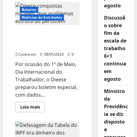
Sindicalismo
de
agosto
olho
Boletim
nas
pautas
Discussã
Notícias de Entidades
trabalhistas
o sobre
do
Congresso
Dieese: conquistas
fim da
para
o
notáveis, mas problemas
escala de
2º
estruturais persistem
semestre
trabalho
Contricom
08/05/2024
0
6×1
continua
Por ocasião do 1º de Maio,
em
Dia Internacional do
agosto
Trabalhador, o Dieese
preparou boletim especial,
Ministro
com dados...
da
Previdênc
Leia
Leia mais
mais
ia se diz
sobre
Dieese:
disposto
conquistas
notáveis,
a
mas
problemas