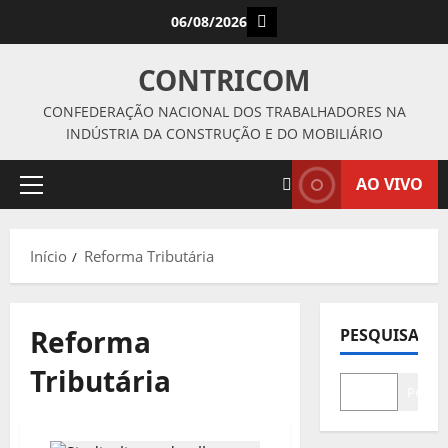
Avançar
Instagram
06/08/2026
para
o
CONTRICOM
conteúdo
CONFEDERAÇÃO NACIONAL DOS TRABALHADORES NA
INDÚSTRIA DA CONSTRUÇÃO E DO MOBILIÁRIO
AO VIVO
Menu
principal
Início
Reforma Tributária
Reforma
PESQUISAR
Tributária
Pesqui