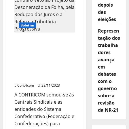
tira
dinheiro
depois
dos
das
Trabalhadores
para
eleições
manter
Privilégios
Boletim
Represen
tação dos
CONTRICOM soma-se às
trabalha
Confederações e Centrais
dores
contra o Veto ao Projeto
da Desoneração da Folha,
avança
pela Redução dos Juros e
em
a Reforma Tributária
debates
Progressiva
com o
Contricom
28/11/2023
governo
A CONTRICOM somou-se às
sobre a
Centrais Sindicais e as
revisão
entidades do Sistema
da NR-21
Confederativo (Federação e
Confederações) para