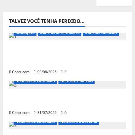
TALVEZ VOCÊ TENHA PERDIDO...
Destaques
Notícias de Entidades
Notícias Sindicais
Presidente da CONTRICOM anuncia várias
agendas de interesse do movimento
sindical para agosto
Contricom
03/08/2026
0
Notícias de Entidades
Notícias Sindicais
Discussão sobre fim da escala de trabalho
6×1 continua em agosto
Contricom
31/07/2026
0
Notícias de Entidades
Notícias do Governo