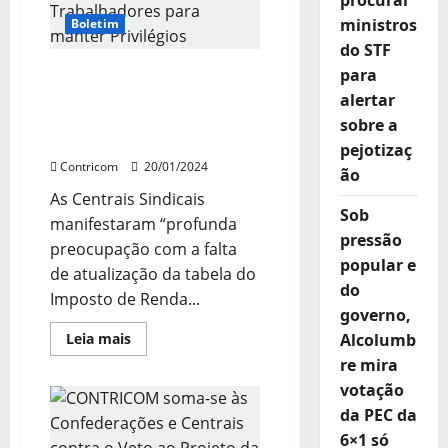
procurar
estruturais
ministros
Boletim
persistem
do STF
Defasagem da Tabela do
para
IRPF tira dinheiro dos
alertar
Trabalhadores para
sobre a
manter Privilégios
pejotizaç
Contricom
20/01/2024
ão
As Centrais Sindicais
Sob
manifestaram “profunda
pressão
preocupação com a falta
popular e
de atualização da tabela do
do
Imposto de Renda...
governo,
Leia
Leia mais
Alcolumb
mais
re mira
sobre
Defasagem
votação
da
Tabela
da PEC da
do
IRPF
6×1 só